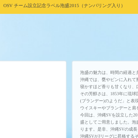
OSV チーム設立記念ラベル泡盛2015（ナンバリング入り）
泡盛の魅力は、時間の経過と
沖縄では、甕やビンに入れて
寝かすほど香りも甘くなり、
その芳醇さは、1853年に琉
(ブランデー)のようだ」と
ウイスキーやブランデーと肩
今回は、沖縄SVを設立した2
盛としてご用意しました。泡
ります。是非、沖縄SVの成
沖縄SVがJリーグに昇格す